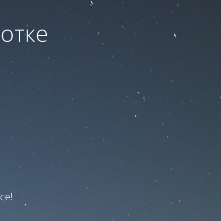
ботке
ce!