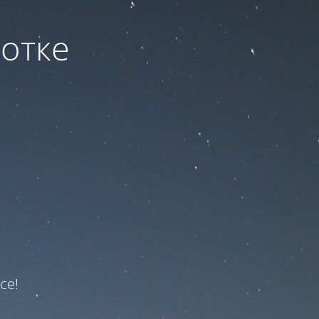
ботке
ce!