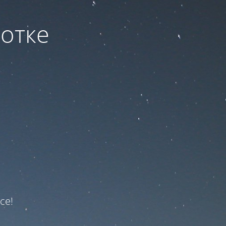
ботке
ce!