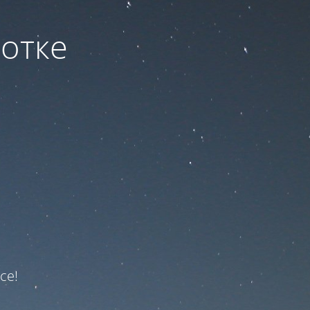
ботке
ce!