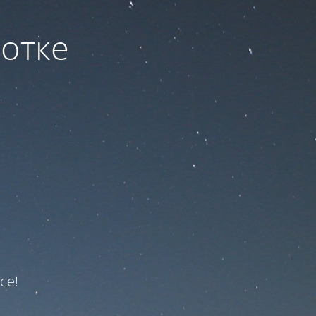
ботке
ce!